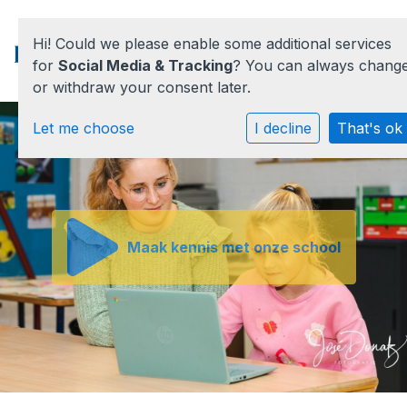
Hi! Could we please enable some additional services
for
Social Media & Tracking
? You can always chang
or withdraw your consent later.
Home
Let me choose
I decline
That's ok
Onze school
Praktische informatie
Maak kennis met onze school
Medezeggenschap
Vacatures
Ik zoek een school