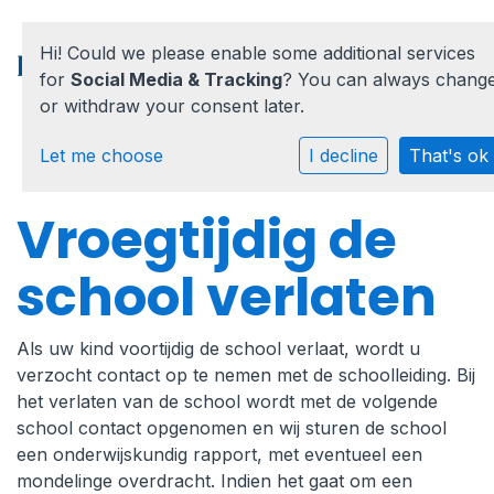
Hi! Could we please enable some additional services
for
Social Media & Tracking
? You can always chang
or withdraw your consent later.
Home
Let me choose
I decline
That's ok
Onze school
Vroegtijdig de
Praktische informatie
school verlaten
Medezeggenschap
Als uw kind voortijdig de school verlaat, wordt u
Vacatures
verzocht contact op te nemen met de schoolleiding. Bij
het verlaten van de school wordt met de volgende
Ik zoek een school
school contact opgenomen en wij sturen de school
een onderwijskundig rapport, met eventueel een
mondelinge overdracht. Indien het gaat om een