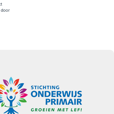
kt
 door