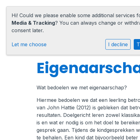
Hi! Could we please enable some additional services 
Media & Tracking
? You can always change or withd
consent later.
Home
Let me choose
I decline
T
Onze school
Eigenaarsch
Praktische informatie
Wat bedoelen we met eigenaarschap?
Medezeggenschap
Hiermee bedoelen we dat een leerling betro
Vacatures
van John Hattie (2012) is gebleken dat betro
resultaten. Doelgericht leren zowel klassika
Ik zoek een school
is en wat er nodig is om het doel te berei
gesprek gaan. Tijdens de kindgesprekken wo
te behalen. Een kind dat bijvoorbeeld bete