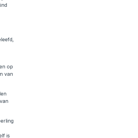
kind
leefd,
zen op
en van
len
 van
erling
lf is