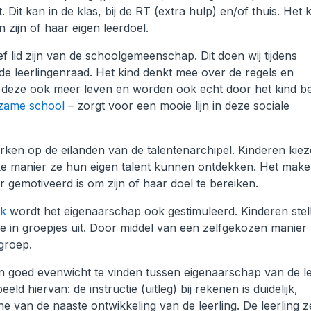
 Dit kan in de klas, bij de RT (extra hulp) en/of thuis. Het 
zijn of haar eigen leerdoel.
f lid zijn van de schoolgemeenschap. Dit doen wij tijdens
de leerlingenraad. Het kind denkt mee over de regels en
n deze ook meer leven en worden ook echt door het kind be
zame school
– zorgt voor een mooie lijn in deze sociale
rken op de eilanden van de talentenarchipel. Kinderen kie
lke manier ze hun eigen talent kunnen ontdekken. Het mak
 gemotiveerd is om zijn of haar doel te bereiken.
nk
wordt het eigenaarschap ook gestimuleerd. Kinderen stel
in groepjes uit. Door middel van een zelfgekozen manier
groep.
n goed evenwicht te vinden tussen eigenaarschap van de le
d hiervan: de instructie (uitleg) bij rekenen is duidelijk,
 van de naaste ontwikkeling van de leerling. De leerling ze