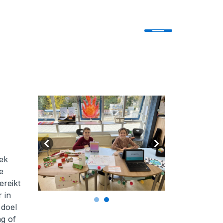
oek
e
ereikt
 in
 doel
ng of