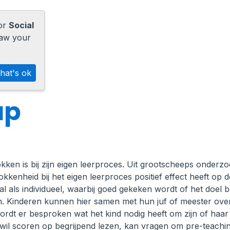
for
Social
raw your
hat's ok
ap
kken is bij zijn eigen leerproces. Uit grootscheeps onderz
kkenheid bij het eigen leerproces positief effect heeft op d
al als individueel, waarbij goed gekeken wordt of het doel b
ken. Kinderen kunnen hier samen met hun juf of meester over
rdt er besproken wat het kind nodig heeft om zijn of haar
r wil scoren op begrijpend lezen, kan vragen om pre-teachi