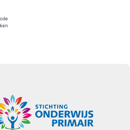
iode
rken