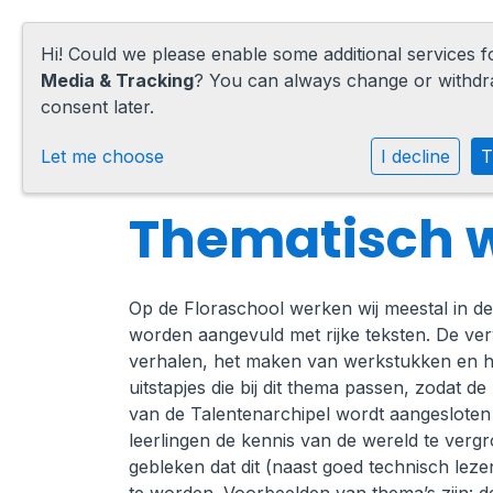
Hi! Could we please enable some additional services 
Media & Tracking
? You can always change or withd
consent later.
Home
Let me choose
I decline
T
Onze school
Thematisch 
Praktische informatie
Op de Floraschool werken wij meestal in d
Medezeggenschap
worden aangevuld met rijke teksten. De verw
Vacatures
verhalen, het maken van werkstukken en h
uitstapjes die bij dit thema passen, zodat d
Ik zoek een school
van de Talentenarchipel wordt aangesloten b
leerlingen de kennis van de wereld te vergr
gebleken dat dit (naast goed technisch lez