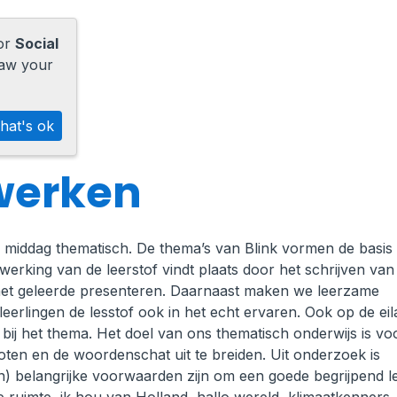
for
Social
raw your
hat's ok
werken
e middag thematisch. De thema’s van Blink vormen de basis
erking van de leerstof vindt plaats door het schrijven van
et geleerde presenteren. Daarnaast maken we leerzame
e leerlingen de lesstof ook in het echt ervaren. Ook op de ei
ij het thema. Het doel van ons thematisch onderwijs is voo
oten en de woordenschat uit te breiden. Uit onderzoek is
en) belangrijke voorwaarden zijn om een goede begrijpend l