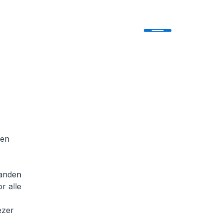
 en
landen
r alle
ezer