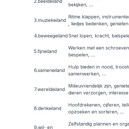
2.beeldeiland
bekijken, …
Ritme klappen, instrumente
3.muziekeiland
, liedjes bedenken, geniete
4.beweegeiland
Snel lopen, kracht, balspel
Werken met een schroevend
5.fijneiland
bespelen, …
Hulp bieden in nood, troos
6.sameneiland
samenwerken, …
Milieuvriendelijk zijn, geni
7.wereldeiland
dieren verzorgen, interesse
Hoofdrekenen, cijferen, tel
8.denkeiland
opzoeken en sorteren, …
Zelfstandig plannen en orga
9.wil- en