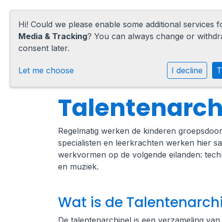
Hi! Could we please enable some additional services 
Media & Tracking
? You can always change or withd
consent later.
Home
Let me choose
I decline
T
Onze school
Talentenarch
Praktische informatie
Regelmatig werken de kinderen groepsdoor
Medezeggenschap
specialisten en leerkrachten werken hier s
werkvormen op de volgende eilanden: techn
Vacatures
en muziek.
Ik zoek een school
Wat is de Talentenarch
De talentenarchipel is een verzameling van