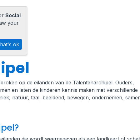
for
Social
raw your
hat's ok
ipel
broken op de eilanden van de Talentenarchipel. Ouders,
amen en laten de kinderen kennis maken met verschillende
iek, natuur, taal, beeldend, bewegen, ondernemen, samen,
ipel?
 eilanden die wordt weergegeven als een landkaart of schat