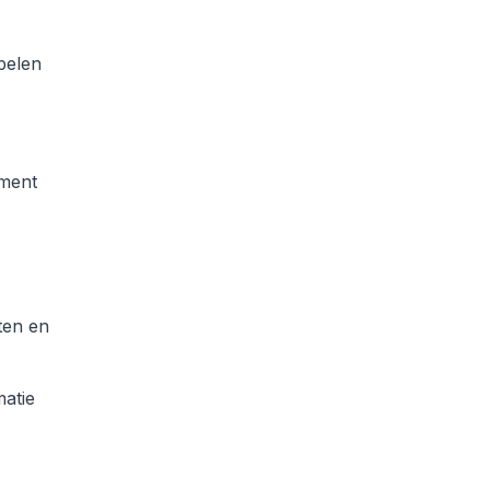
pelen
ument
nten en
matie