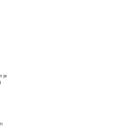
m je
d
un