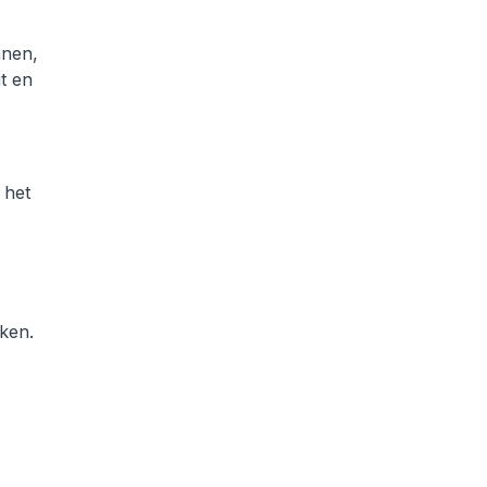
nnen,
t en
 het
kken.