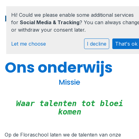
Hi! Could we please enable some additional services
for
Social Media & Tracking
? You can always chang
or withdraw your consent later.
Home
Let me choose
I decline
That's ok
Onze school
Ons onderwijs
Praktische informatie
Missie
Medezeggenschap
Vacatures
Waar talenten tot bloei
komen
Ik zoek een school
Op de Floraschool laten we de talenten van onze